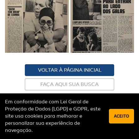
VOLTAR À PÁGINA INICIAL
FAÇA AQUI SUA BUSCA
Política de privacidade
Em conformidade com Lei Geral de
© Copyright 2019 | Todos os direitos reservados
Proteção de Dados (LGPD) e GDPR, este
site usa cookies para melhorar e
ACEITO
personalizar sua experiência de
navegação.