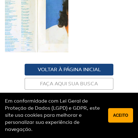
VOLTAR À PÁGINA INICIAL
FAÇA AQUI SUA BUSCA
Política de privacidade
Em conformidade com Lei Geral de
© Copyright 2019 | Todos os direitos reservados
Proteção de Dados (LGPD) e GDPR, este
site usa cookies para melhorar e
ACEITO
personalizar sua experiência de
navegação.