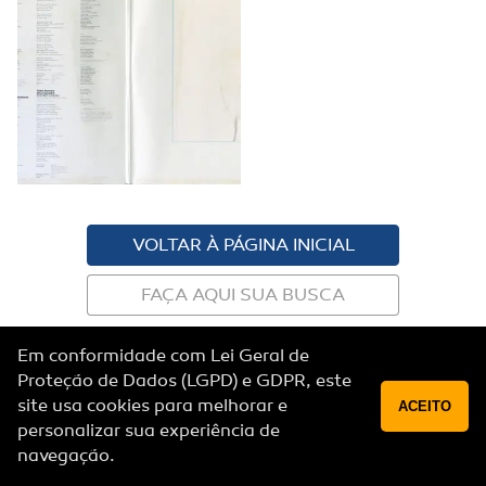
VOLTAR À PÁGINA INICIAL
FAÇA AQUI SUA BUSCA
Política de privacidade
Em conformidade com Lei Geral de
© Copyright 2019 | Todos os direitos reservados
Proteção de Dados (LGPD) e GDPR, este
site usa cookies para melhorar e
ACEITO
personalizar sua experiência de
navegação.